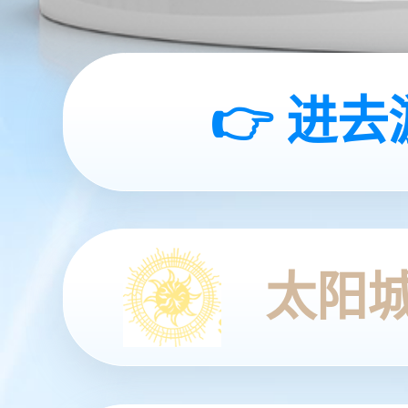
金年会体育-凯迪拉克
此页面是不是列表页或者首页
2026-08-07
金年会体育-凯迪拉克宣布将首发
【CNMO科技动静】7月8日
2026-08-07
<<
<
1
2