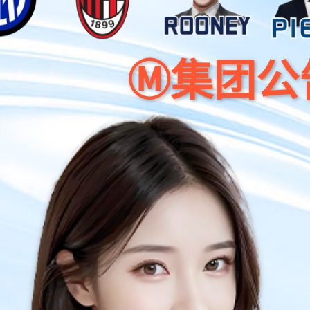
电：卓越性能与贴心体验成就百年经典
于以 高端 举行宣传，恍如只要把 高端 两个字标出来，所推
苏宁易购盛大开启第二届中国洗碗机节
国洗碗机节进行了昌大的发布典礼，吸引了社会各界的广泛存眷。