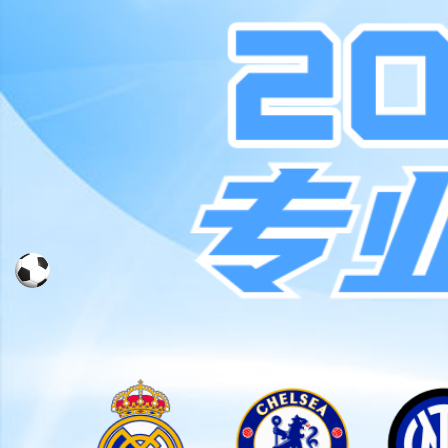
股票代码
首页
603031.SH
新闻资讯