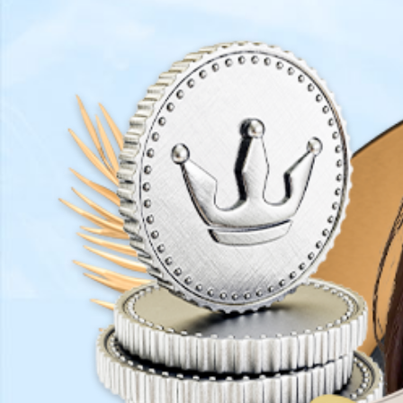
金年会体育-AI在冬奥：如何
1、为何说北京冬奥会将是一次
会组委会
2026-08-07
金年会体育-德国AEG家
海内的消费市场中，各行各业都
者其实不
2026-08-07
金年会体育-智能电视对老
跟着电器智能化水平提高，智