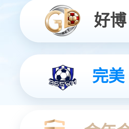
3
4
>
>>
关于金年会
公司业务
新闻资讯
投资者关系
公司介绍
消费电池
公司新闻
股票信息
发展历程
商用小型电池
定期报告
荣誉资质
数码配件
临时公告
新消费品
公司章程