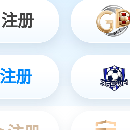
可持续发展
员工关怀与职业发展
保护环境和碳中和
回馈社会与社区