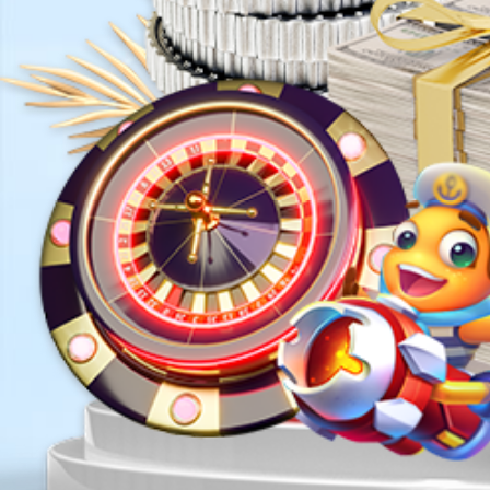
不是云云。老年
2026-08-07
金年会体育-横扫欧洲东南
【CNMO科技动静】7月8日
步冲
2026-08-07
金年会体育-解除限制！美国商
【CNMO科技动静】7月8日，
2026-08-07