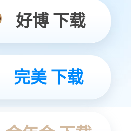
0551-62631386
服务热线：
地址：合肥市蜀山区潜山路866号百利中心北塔1601
邮箱：ir@